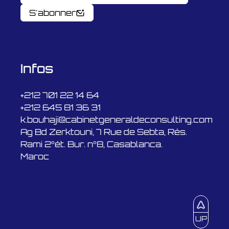
S'abonner
Infos
+212 701 22 14 64
+212 645 81 36 31
k.bouhaji@cabinetgeneraldeconsulting.com
Ag Bd Zerktouni, 7 Rue de Sebta, Rés.
Rami 2°ét. Bur. n°8, Casablanca.
Maroc
UP